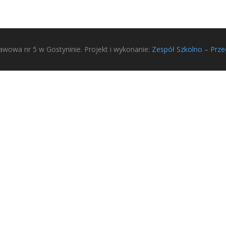
wowa nr 5 w Gostyninie. Projekt i wykonanie:
Zespół Szkolno – Prze