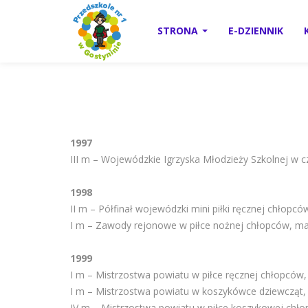
STRONA
E-DZIENNIK
1997
III m – Wojewódzkie Igrzyska Młodzieży Szkolnej w 
1998
II m – Półfinał wojewódzki mini piłki ręcznej chłopcó
I m – Zawody rejonowe w piłce nożnej chłopców, ma
1999
I m – Mistrzostwa powiatu w piłce ręcznej chłopców,
I m – Mistrzostwa powiatu w koszykówce dziewcząt,
IV m – Mistrzostwa powiatu w piłce koszykowej chło