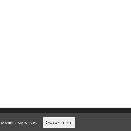
dszkolny w Gostyninie
.
dowiedz się więcej.
Ok, rozumiem