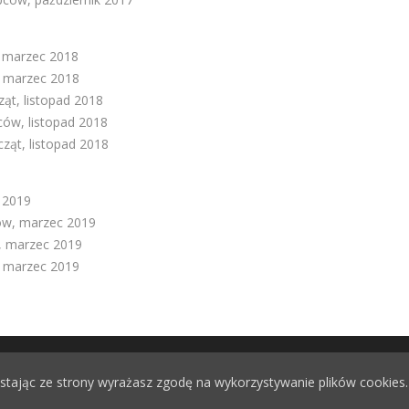
, marzec 2018
, marzec 2018
ąt, listopad 2018
ców, listopad 2018
ząt, listopad 2018
 2019
ców, marzec 2019
w, marzec 2019
, marzec 2019
wowa nr 5 w Gostyninie. Projekt i wykonanie:
Zespół Szkolno – Prze
zystając ze strony wyrażasz zgodę na wykorzystywanie plików cookies