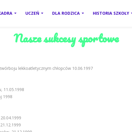
KADRA
UCZEŃ
DLA RODZICA
HISTORIA SZKOŁY
Nasze sukcesy sportowe
czwórboju lekkoatletycznym chłopców 10.06.1997
w, 11.05.1998
j 1998
 20.04.1999
 21.12.1999
pców, 21.12.1999