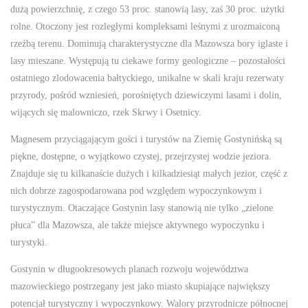
dużą powierzchnię, z czego 53 proc. stanowią lasy, zaś 30 proc. użytki
rolne. Otoczony jest rozległymi kompleksami leśnymi z urozmaiconą
rzeźbą terenu. Dominują charakterystyczne dla Mazowsza bory iglaste i
lasy mieszane. Występują tu ciekawe formy geologiczne – pozostałości
ostatniego zlodowacenia bałtyckiego, unikalne w skali kraju rezerwaty
przyrody, pośród wzniesień, porośniętych dziewiczymi lasami i dolin,
wijących się malowniczo, rzek Skrwy i Osetnicy.
Magnesem przyciągającym gości i turystów na Ziemię Gostynińską są
piękne, dostępne, o wyjątkowo czystej, przejrzystej wodzie jeziora.
Znajduje się tu kilkanaście dużych i kilkadziesiąt małych jezior, część z
nich dobrze zagospodarowana pod względem wypoczynkowym i
turystycznym. Otaczające Gostynin lasy stanowią nie tylko „zielone
płuca” dla Mazowsza, ale także miejsce aktywnego wypoczynku i
turystyki.
Gostynin w długookresowych planach rozwoju województwa
mazowieckiego postrzegany jest jako miasto skupiające największy
potencjał turystyczny i wypoczynkowy. Walory przyrodnicze północnej